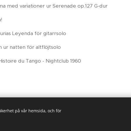
ema med variationer ur Serenade op.127 G-dur
!
urias Leyenda för gitarrsolo
ur natten för altflöjtsolo
 Histoire du Tango - Nightclub 1960
säkerhet på vår hemsida, och för
© 2024
Grappa Musik
Skapad med
Webnode
Cookies