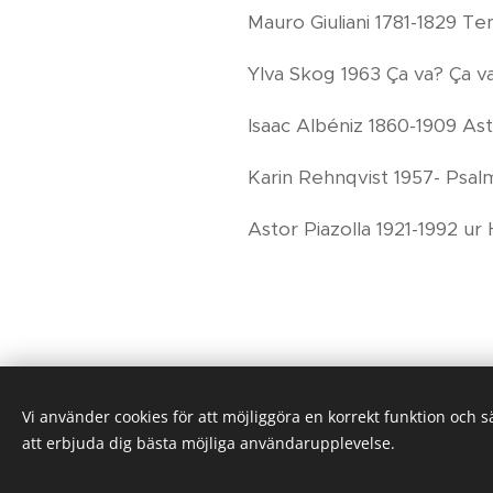
Mauro Giuliani 1781-1829 T
Ylva Skog 1963 Ça va? Ça va
Isaac Albéniz 1860-1909 Ast
Karin Rehnqvist 1957- Psalm 
Astor Piazolla 1921-1992 ur
Vi använder cookies för att möjliggöra en korrekt funktion och 
att erbjuda dig bästa möjliga användarupplevelse.